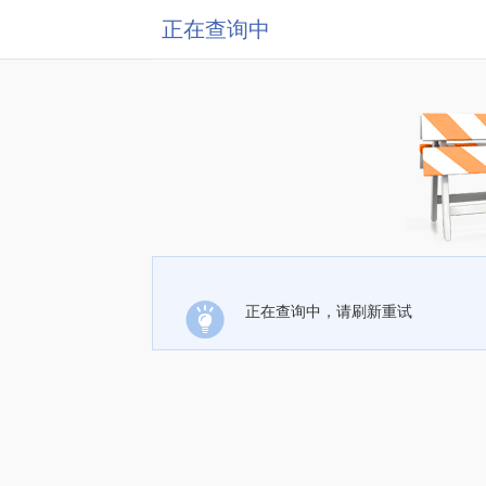
正在查询中
正在查询中，请刷新重试